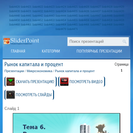
link4420
link4421
link4422
link4423
link4424
link4425
link4426
link4427
link4428
link4429
link4430
link4431
link4432
link4433
link4434
link4435
link4436
link4437
link4438
link4439
link4440
link4441
link4442
link4443
link4444
link4445
link4446
link4447
link4448
link4449
link4450
link4451
link4452
link4453
link4454
link4455
link4456
link4457
link4458
link4459
link4460
link4461
link4462
link4463
link4464
link4465
link4466
link4467
link4468
link4469
link4470
link4471
ГЛАВНАЯ
КАТЕГОРИИ
ПОПУЛЯРНЫЕ ПРЕЗЕНТАЦИИ
Рынок капитала и процент
Страница
1
Презентации
/
Микроэкономика
/
Рынок капитала и процент
СКАЧАТЬ ПРЕЗЕНТАЦИЮ
ПОСМОТРЕТЬ ВИДЕО
ПОСМОТРЕТЬ СЛАЙДЫ
Слайд 1