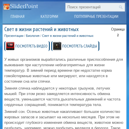
ГЛАВНАЯ
КАТЕГОРИИ
ПОПУЛЯРНЫЕ ПРЕЗЕНТАЦИИ
Свет в жизни растений и животных
Страница
2
Презентации
/
Биология
/
Свет в жизни растений и животных
ПОСМОТРЕТЬ ВИДЕО
ПОСМОТРЕТЬ СЛАЙДЫ
У живых организмов выработались различные приспособления для
выживания при наступлении неблагоприятных для жизни
температур. В зимний период времени при недостатке корма
гомойотермные животные или мигрируют, или находятся в
состоянии сна или спячки.
Зимняя спячка наблюдается у некоторых грызунов, летучих
мышей. При этом резко замедляется интенсивность обмена
веществ, уменьшается частота дыхательных движений и частота
сердечных сокращений, понижается температура тела.
Зимний сон. Осенью животные накапливают большое количество
жировых запасов и засыпают на несколько месяцев. При этом не
происходит глубокого изменения обмена веществ, животное можно
разбудить, например, можно разбудить медведя в берлоге. Такое