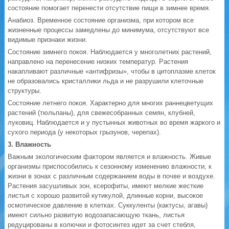
состояние помогает перенести отсутствие пищи в зимнее время.
Анабиоз. Временное состояние организма, при котором все
жизненные процессы замедлены до минимума, отсутствуют все
видимые признаки жизни.
Состояние зимнего покоя. Наблюдается у многолетних растений,
направлено на перенесение низких температур. Растения
накапливают различные «антифризы», чтобы в цитоплазме клеток
не образовались кристаллики льда и не разрушили клеточные
структуры.
Состояние летнего покоя. Характерно для многих раннецветущих
растений (тюльпаны), для свежесобранных семян, клубней,
луковиц. Наблюдается и у пустынных животных во время жаркого и
сухого периода (у некоторых грызунов, черепах).
3. Влажность
Важным экологическим фактором является и влажность. Живые
организмы приспособились к сезонному изменению влажности, к
жизни в зонах с различным содержанием воды в почве и воздухе.
Растения засушливых зон, ксерофиты, имеют мелкие жесткие
листья с хорошо развитой кутикулой, длинные корни, высокое
осмотическое давление в клетках. Суккуленты (кактусы, агавы)
имеют сильно развитую водозапасающую ткань, листья
редуцированы в колючки и фотосинтез идет за счет стебля,