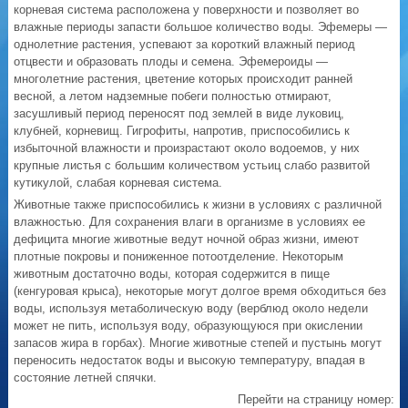
корневая система расположена у поверхности и позволяет во
влажные периоды запасти большое количество воды. Эфемеры —
однолетние растения, успевают за короткий влажный период
отцвести и образовать плоды и семена. Эфемероиды —
многолетние растения, цветение которых происходит ранней
весной, а летом надземные побеги полностью отмирают,
засушливый период переносят под землей в виде луковиц,
клубней, корневищ. Гигрофиты, напротив, приспособились к
избыточной влажности и произрастают около водоемов, у них
крупные листья с большим количеством устьиц слабо развитой
кутикулой, слабая корневая система.
Животные также приспособились к жизни в условиях с различной
влажностью. Для сохранения влаги в организме в условиях ее
дефицита многие животные ведут ночной образ жизни, имеют
плотные покровы и пониженное потоотделение. Некоторым
животным достаточно воды, которая содержится в пище
(кенгуровая крыса), некоторые могут долгое время обходиться без
воды, используя метаболическую воду (верблюд около недели
может не пить, используя воду, образующуюся при окислении
запасов жира в горбах). Многие животные степей и пустынь могут
переносить недостаток воды и высокую температуру, впадая в
состояние летней спячки.
Перейти на страницу номер: