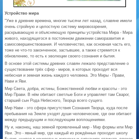
Устройство мира
"Уже в древние времена, многие тысячи лет назад, славяне имели
очень стройную и целостную систему мировоззрения,
раскрывающую и объясняющую принципы устройства Мира - Мира
живого, находящегося в постоянном движении саморазвития и
самосовершенствования. И человечество, как основная часть его,
тоже не что-то законченное, застывшее, а также стремится к
обновлению, то есть к эволюции своего сознания и бытия.
В основе этой системы древних славян лежало представление о
существовании трёх сфер - миров, в которых проходит вся
небесная и земная жизнь каждого человека. Это Миры - Прави,
Нави и Яви.
Мир Света, добра, истины, Божественной любви и красоты - это
Мир Прави. В нём обитают светлые Боги и управляет там Сварог,
старший сын Рода Небесного, Творца всего сущего.
Мир Нави - это сфера присутствия Сознания Творца, куда после
пребывания на Земле уходят души человеческие, где они обитают
между предыдущим и последующим воплощениями.
Ну и, наконец, наш земной проявленный мир - Мир формы или Мир
Яви. Это - явный мир, где каждый из рождённых проходит школу
Бытия, учится в конкретных жизненных ситуациях отличать плохое