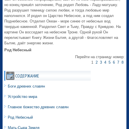
но конец пришёл заточению, Род родил Любовь - Ладу-матушку.
Род разрушил темницу силою любви, и тогда любовью мир
наполнился. И родил он Царство Небесное, а под ним создал
Поднебесное. Отделил Океан - море синее от небесных вод
твердью каменной. Разделил Свет и Тьму, Правду с Кривдою. На
картине Он восседает на небесном Троне. Одной рукой Он
перелистывает Книгу Жизни Бытия, а другой - благословляет на
Бытие, даёт энергию жизни.
Род Небесный
Перейти на страницу номер:
1
2
3
4
5
6
7
8
СОДЕРЖАНИЕ
Боги древних славян
Устройство мира
Главное божество древних славян
Род Небесный
Мать-Сыра Земля