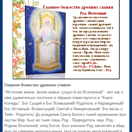
Главное божество древних славян
"Источник жизни, бытия живых существ во Вселенной" - вот как о
нём удивительно поэтично и образно повествуется в "Книге
Коляды". Бог Сущий и Бог Всевышний! Родитель и Нарожденный!
Бог Истинный, Всемогущий! Святой и Неизреченный! Эта песнь о
Тебе - Родитель! До рождения Света Белого тьмой кромешною был
окутан Мир. Был во тьме лишь Род - Прародитель наш. Род -
Родник Вселенной, отец Богов. Был вначале Род заключён в яйце,
был он семенем непророщеным, был он почкою нераскрывшейся,