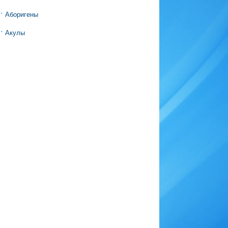
Аборигены
Акулы