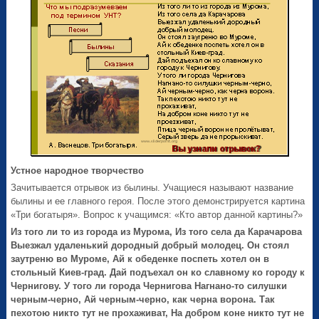
Устное народное творчество
Зачитывается отрывок из былины. Учащиеся называют название
былины и ее главного героя. После этого демонстрируется картина
«Три богатыря». Вопрос к учащимся: «Кто автор данной картины?»
Из того ли то из города из Мурома, Из того села да Карачарова
Выезжал удаленький дородный добрый молодец. Он стоял
заутреню во Муроме, Ай к обеденке поспеть хотел он в
стольный Киев-град. Дай подъехал он ко славному ко городу к
Чернигову. У того ли города Чернигова Нагнано-то силушки
черным-черно, Ай черным-черно, как черна ворона. Так
пехотою никто тут не прохаживат, На добром коне никто тут не