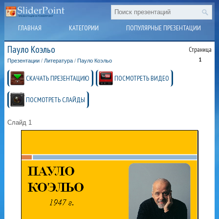
ГЛАВНАЯ
КАТЕГОРИИ
ПОПУЛЯРНЫЕ ПРЕЗЕНТАЦИИ
Пауло Коэльо
Страница
1
Презентации
/
Литература
/
Пауло Коэльо
СКАЧАТЬ ПРЕЗЕНТАЦИЮ
ПОСМОТРЕТЬ ВИДЕО
ПОСМОТРЕТЬ СЛАЙДЫ
Слайд 1