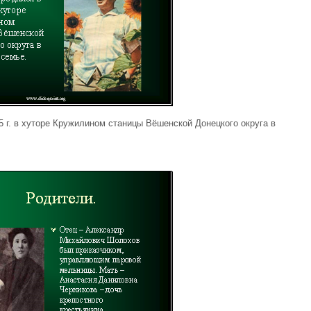
г. в хуторе Кружилином станицы Вёшенской Донецкого округа в