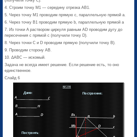
(получили точку C).
4. Строим точку M1 — середину отрезка AB1.
5. Через точку M1 проводим прямую c, параллельную прямой a.
6. Через точку B1 проводим прямую b, параллельную прямой a
7. Из точки A раствором циркуля равным AD проводим дугу до
пересечения с прямой c (получили точку D).
8. Через точки C и D проводим прямую (получили точку B).
9. Проводим сторону AB.
10. ∆ABC — искомый.
Задача не всегда имеет решение. Если решение есть, то оно
единственное.
Слайд 6