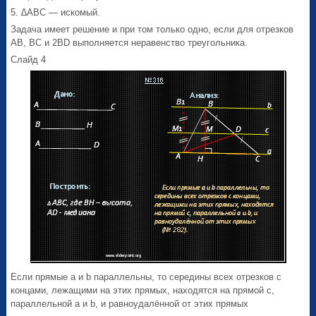
5. ∆ABC — искомый.
Задача имеет решение и при том только одно, если для отрезков
AB, BC и 2BD выполняется неравенство треугольника.
Слайд 4
Если прямые a и b параллельны, то середины всех отрезков с
концами, лежащими на этих прямых, находятся на прямой с,
параллельной a и b, и равноудалённой от этих прямых