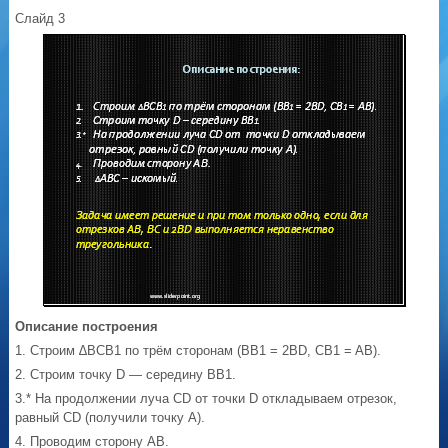
Слайд 3
Описание построения
1. Строим ∆BCB1 по трём сторонам (BB1 = 2BD, CB1 = AB).
2. Строим точку D — середину BB1.
3.* На продолжении луча CD от точки D откладываем отрезок,
равный CD (получили точку A).
4. Проводим сторону AB.