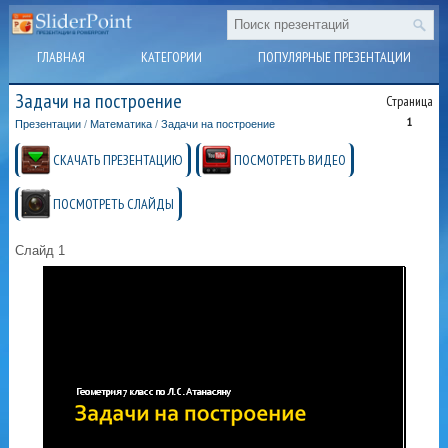
ГЛАВНАЯ
КАТЕГОРИИ
ПОПУЛЯРНЫЕ ПРЕЗЕНТАЦИИ
Задачи на построение
Страница
1
Презентации
/
Математика
/
Задачи на построение
СКАЧАТЬ ПРЕЗЕНТАЦИЮ
ПОСМОТРЕТЬ ВИДЕО
ПОСМОТРЕТЬ СЛАЙДЫ
Слайд 1