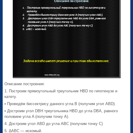
Описание построения:
1. Построим прямоугольный треугольник HBD по гипотенузе и
катету.
• Проведём биссектрису данного угла B (получим угол ABD).
• Достроим угол DBH треугольника HBD до угла DBA, равного
половине угла A (получим точку A).
4. Достроим угол ABD до угла ABC (получим точку C)
5. ∆ABC — искомый.