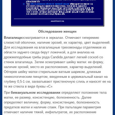
Обследование женщин
Влагалище
осматривается в зеркалах. Отмечают гиперемию
слизистой оболочки, наличие эрозий, их характер, цвет выделений.
Для исследования на влагалищные трихомонады отделяемое из
области заднего свода берут ложечкой, а для анализа на
дрожжеподобные грибы рода Candida делают легкий соскоб со
стенок влагалища. Затем осматривают шейку матки: ее форму,
наличие эрозий, место их расположения, характер выделений.
Обтерев шейку матки стерильным ватным шариком, длинным
гинекологическим пинцетом, введенным в цервикальный канал на
глубину 0,5-1 см, захватывают пристеночную слизь и наносят ее на
те же стекла в виде буквы «С»
При
бимануальном исследовании
определяют положение тела
матки, ее размер, консистенцию, болезненность. Далее
определяют величину, форму, консистенцию, болезненность
придатков матки и наличие спаек. При пальпации параметрия
отмечают наличие тяжей, инфильтратов, их расположение