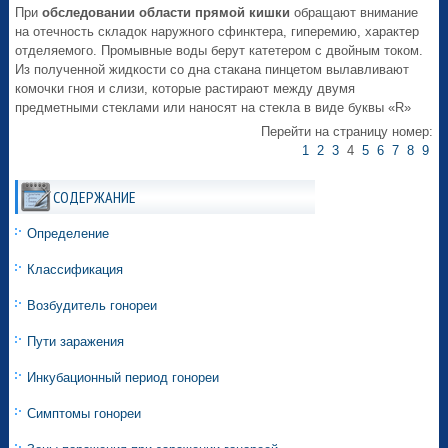
При
обследовании области прямой кишки
обращают внимание
на отечность складок наружного сфинктера, гиперемию, характер
отделяемого. Промывные воды берут катетером с двойным током.
Из полученной жидкости со дна стакана пинцетом вылавливают
комочки гноя и слизи, которые растирают между двумя
предметными стеклами или наносят на стекла в виде буквы «R»
Перейти на страницу номер:
1
2
3
4
5
6
7
8
9
СОДЕРЖАНИЕ
Определение
Классификация
Возбудитель гонореи
Пути заражения
Инкубационный период гонореи
Симптомы гонореи