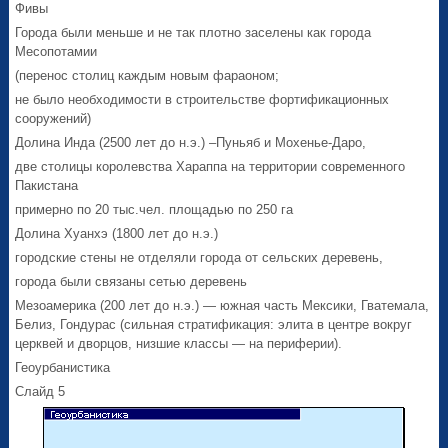
Фивы
Города были меньше и не так плотно заселены как города
Месопотамии
(перенос столиц каждым новым фараоном;
не было необходимости в строительстве фортификационных
сооружений)
Долина Инда (2500 лет до н.э.) –Пуньяб и Мохенье-Даро,
две столицы королевства Хараппа на территории современного
Пакистана
примерно по 20 тыс.чел. площадью по 250 га
Долина Хуанхэ (1800 лет до н.э.)
городские стены не отделяли города от сельских деревень,
города были связаны сетью деревень
Мезоамерика (200 лет до н.э.) — южная часть Мексики, Гватемала,
Белиз, Гондурас (сильная стратификация: элита в центре вокруг
церквей и дворцов, низшие классы — на периферии).
Геоурбанистика
Слайд 5