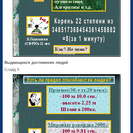
Выдающиеся достижения людей
Слайд 5