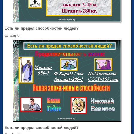
Есть ли предел способностей людей?
Слайд 6
Есть ли предел способностей людей?