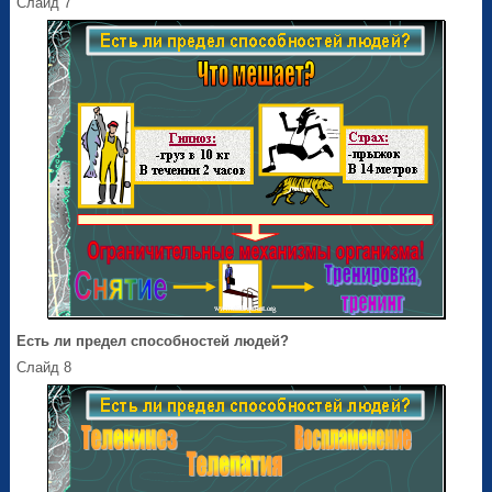
Слайд 7
Есть ли предел способностей людей?
Слайд 8