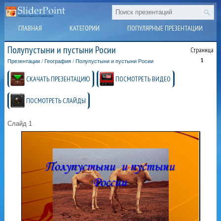
ГЛАВНАЯ
КАТЕГОРИИ
ПОПУЛЯРНЫЕ ПРЕЗЕНТАЦИИ
Полупустыни и пустыни Росии
Страница
1
Презентации
/
География
/
Полупустыни и пустыни Росии
СКАЧАТЬ ПРЕЗЕНТАЦИЮ
ПОСМОТРЕТЬ ВИДЕО
ПОСМОТРЕТЬ СЛАЙДЫ
Слайд 1