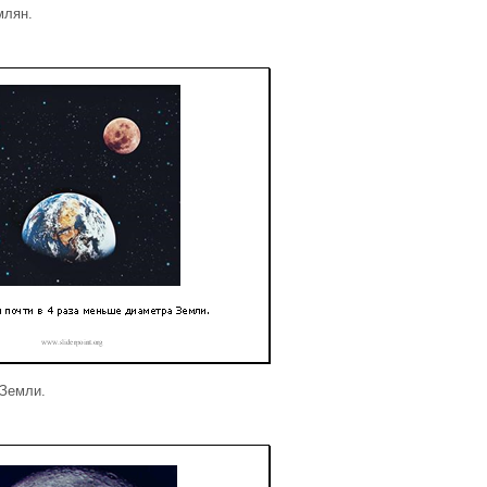
млян.
 Земли.