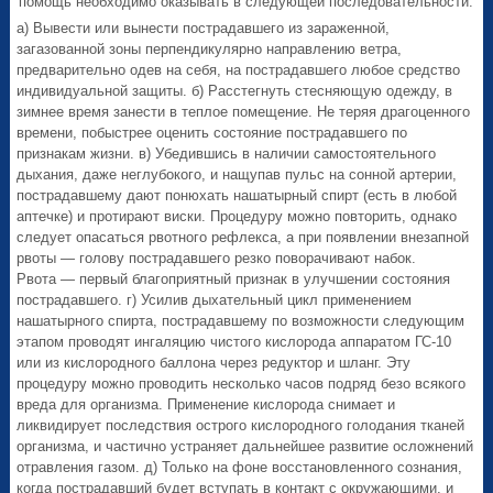
помощь необходимо оказывать в следующей последовательности:
а) Вывести или вынести пострадавшего из зараженной,
загазованной зоны перпендикулярно направлению ветра,
предварительно одев на себя, на пострадавшего любое средство
индивидуальной защиты. б) Расстегнуть стесняющую одежду, в
зимнее время занести в теплое помещение. Не теряя драгоценного
времени, побыстрее оценить состояние пострадавшего по
признакам жизни. в) Убедившись в наличии самостоятельного
дыхания, даже неглубокого, и нащупав пульс на сонной артерии,
пострадавшему дают понюхать нашатырный спирт (есть в любой
аптечке) и протирают виски. Процедуру можно повторить, однако
следует опасаться рвотного рефлекса, а при появлении внезапной
рвоты — голову пострадавшего резко поворачивают набок.
Рвота — первый благоприятный признак в улучшении состояния
пострадавшего. г) Усилив дыхательный цикл применением
нашатырного спирта, пострадавшему по возможности следующим
этапом проводят ингаляцию чистого кислорода аппаратом ГС-10
или из кислородного баллона через редуктор и шланг. Эту
процедуру можно проводить несколько часов подряд безо всякого
вреда для организма. Применение кислорода снимает и
ликвидирует последствия острого кислородного голодания тканей
организма, и частично устраняет дальнейшее развитие осложнений
отравления газом. д) Только на фоне восстановленного сознания,
когда пострадавший будет вступать в контакт с окружающими, и