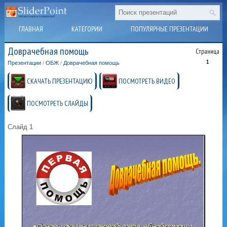
ГЛАВНАЯ
КАТЕГОРИИ
ПОПУЛЯРНЫЕ ПРЕЗЕНТАЦИИ
Доврачебная помощь
Страница
1
Презентации
/
ОБЖ
/
Доврачебная помощь
СКАЧАТЬ ПРЕЗЕНТАЦИЮ
ПОСМОТРЕТЬ ВИДЕО
ПОСМОТРЕТЬ СЛАЙДЫ
Слайд 1