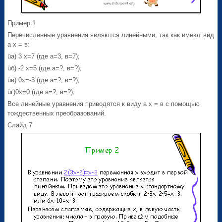
Пример 1
Перечисленные уравнения являются линейными, так как имеют вид
а х = в:
üа) 3 х=7 (где а=3, в=7);
üб) -2 х=5 (где а=?, в=?);
üв) 0х=-3 (где а=?, в=?);
üг)0х=0 (где а=?, в=?).
Все линейные уравнения приводятся к виду а х = в с помощью
тождественных преобразований.
Слайд 7