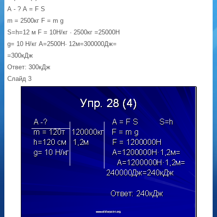
А - ? А = F S
m = 2500кг F = m g
S=h=12 м F = 10Н/кг · 2500кг =25000Н
g= 10 Н/кг А=2500Н· 12м=300000Дж=
=300кДж
Ответ: 300кДж
Слайд 3