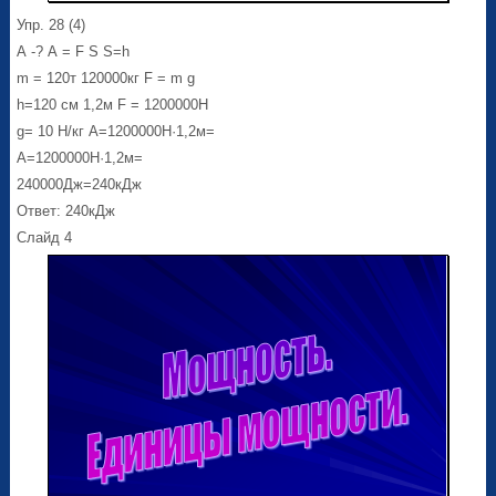
Упр. 28 (4)
А -? А = F S S=h
m = 120т 120000кг F = m g
h=120 см 1,2м F = 1200000Н
g= 10 Н/кг А=1200000Н·1,2м=
А=1200000Н·1,2м=
240000Дж=240кДж
Ответ: 240кДж
Слайд 4