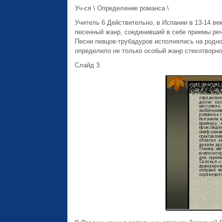
Уч-ся \ Определение романса \
Учитель 6 Действительно, в Испании в 13-14 в
песенный жанр, соединивший в себе приемы реч
Песни певцов-трубадуров исполнялись на родно
определило не только особый жанр стихотворног
Слайд 3