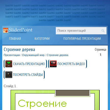
link936
link937
link938
link939
link940
link941
link942
link943
link944
link945
link946
link947
link948
link949
link950
link951
link952
link953
link954
link955
link956
link957
link958
link959
link960
link961
link962
link963
link964
link965
link966
link967
link968
link969
link970
link971
link972
link973
link974
link975
link976
link977
link978
link979
link980
link981
link982
link983
link984
link985
link986
link987
ГЛАВНАЯ
КАТЕГОРИИ
ПОПУЛЯРНЫЕ ПРЕЗЕНТАЦИИ
Строение дерева
Страница
1
Презентации
/
Окружающий мир
/
Строение дерева
СКАЧАТЬ ПРЕЗЕНТАЦИЮ
ПОСМОТРЕТЬ ВИДЕО
ПОСМОТРЕТЬ СЛАЙДЫ
Слайд 1