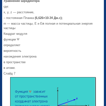
Уравнение Шредингера
где:
x, y, z — расстояние,
– постоянная Планка
(6,626
×
10-34 Дж.с);
m — масса частицы, E и E
п
полная и потенциальная энергия
частицы
Квадрат модуля
функции Ψ
определяет
вероятность
нахождения электрона
в пространстве
в атоме.
Слайд 7