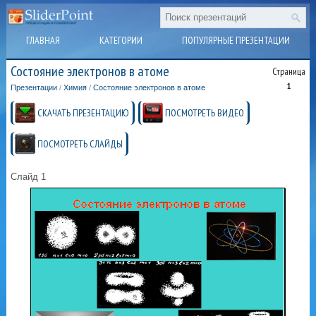
ГЛАВНАЯ
КАТЕГОРИИ
ПОПУЛЯРНЫЕ ПРЕЗЕНТАЦИИ
Состояние электронов в атоме
Страница
1
Презентации
/
Химия
/
Состояние электронов в атоме
СКАЧАТЬ ПРЕЗЕНТАЦИЮ
ПОСМОТРЕТЬ ВИДЕО
ПОСМОТРЕТЬ СЛАЙДЫ
Слайд 1