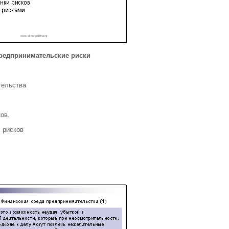
редпринимательские риски
тельства
ов.
 рисков