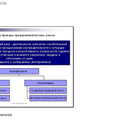
сти,
рисков