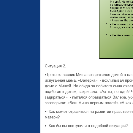
Ситуация 2.
•Третьеклассник Миша возвратился домой в сле
испуганная мама. «Валерка», - всхлипывая прои
доме с Мишей. Но обида за побитого сына охва
подбегая к детям, закричала: «Ах ты, негодяй!
задираться», - пытался оправдаться Валера, у
заговорили: «Ваш Миша первым полез!» «А как 
•- Как может отразиться на развитии нравствен
матери?
•- Как бы вы поступили в подобной ситуации?