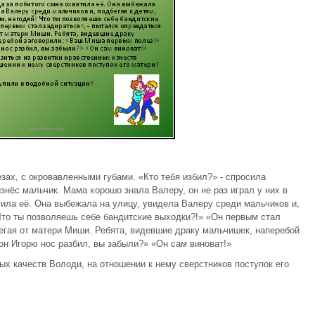
зах, с окровавленными губами. «Кто тебя избил?» - спросила
знёс мальчик. Мама хорошо знала Валеру, он не раз играл у них в
тила её. Она выбежала на улицу, увидела Валеру среди мальчиков и,
 Что ты позволяешь себе бандитские выходки?!» «Он первым стал
бегая от матери Миши. Ребята, видевшие драку мальчишек, наперебой
он Игорю нос разбил, вы забыли?» «Он сам виноват!»
ных качеств Володи, на отношении к нему сверстников поступок его