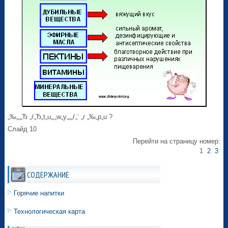
„‰„„„Ђ „ѓ„Ђ„t„u„‚„w„y„„„ѓ„‘ „r „‰„p„u ?
Слайд 10
Перейти на страницу номер:
1
2
3
СОДЕРЖАНИЕ
Горячие напитки
Технологическая карта