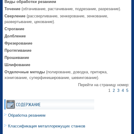
Виды обработки резанием
Точение
(обтачивание, растачивание, подрезание, разрезание).
Сверление
(рассверливание, зенкерование, зенкование,
развертывание, цекование).
Строгание
Долбление
Фрезерование
Протягивание
Прошивание
Шлифование
Отделочные методы
(полирование, доводка, притирка,
хонигование, суперфиниширование, шевингование).
Перейти на страницу номер:
1
2
3
4
5
СОДЕРЖАНИЕ
Обработка резанием
Классификация металлорежущих станков