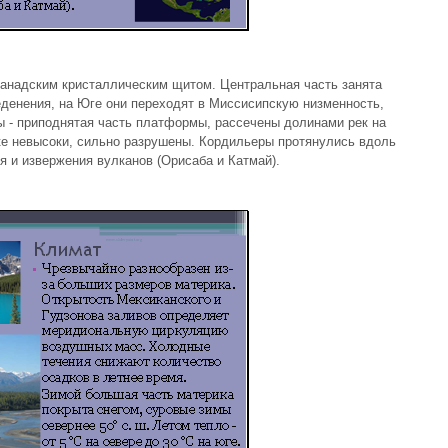
Канадским кристаллическим щитом. Центральная часть занята
еденения, на Юге они переходят в Миссисипскую низменность,
 - приподнятая часть платформы, рассечены долинами рек на
ке невысоки, сильно разрушены. Кордильеры протянулись вдоль
я и извержения вулканов (Орисаба и Катмай).