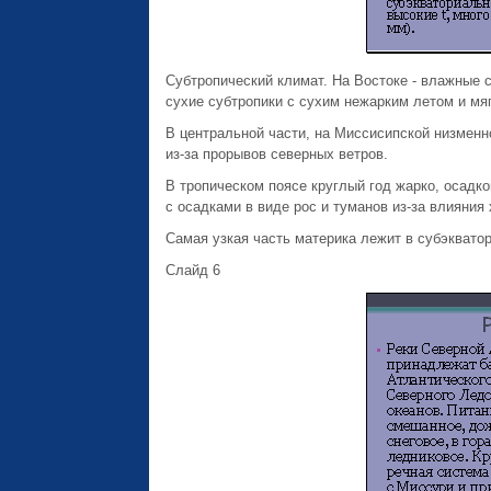
Субтропический климат. На Востоке - влажные с
сухие субтропики с сухим нежарким летом и мяг
В центральной части, на Миссисипской низменн
из-за прорывов северных ветров.
В тропическом поясе круглый год жарко, осадко
с осадками в виде рос и туманов из-за влияния
Самая узкая часть материка лежит в субэкватор
Слайд 6