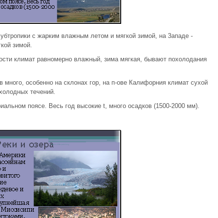
убтропики с жарким влажным летом и мягкой зимой, на 3ападе -
кой зимой.
ости климат равномерно влажный, зима мягкая, бывают похолодания
в много, особенно на склонах гор, на п-ове Калифорния климат сухой
 холодных течений.
иальном поясе. Весь год высокие t, много осадков (1500-2000 мм).