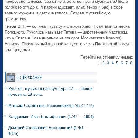
профессионализма., сознание ответственности музыканта.Число
голосово от4 до 8. 4 партии (дискант, альт, тенор и бас) в хоре
только мужские и детские голоса. Создал Мусикийскую
грамматику.
Титов В.П. —
сочинил музыку к Стихотворной Псалтыри Симеона
Полоцкого. Рукопись называет Титова — царственным мастером,
что у Спаса в Нове (в одном из соборов Московского Кремля).
Написал Праздничный хоровой концерт в честь Полтавской победы
над щведами.
Перейти на страницу номер:
1
2
3
4
5
6
7
8
СОДЕРЖАНИЕ
Русская музыкальная культура 17 — первой
половины 19 века.
Максим Созонтович Березовский(1745?-1777)
Хандошкин Иван Евстафьнвич (1747 — 1804)
Дмитрий Степанович Бортнянский (1751 —
1825)