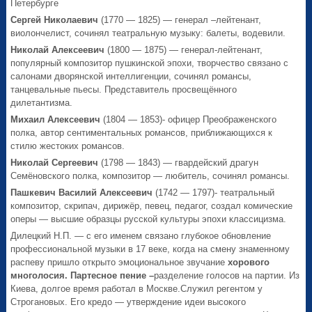
Петербурге
Сергей Николаевич
(1770 — 1825) — генерал –лейтенант,
виолончелист, сочинял театральную музыку: балеты, водевили.
Николай Алексеевич
(1800 — 1875) — генерал-лейтенант,
популярный композитор пушкинской эпохи, творчество связано с
салонами дворянской интеллигенции, сочинял романсы,
танцевальные пьесы. Представитель просвещённого
дилетантизма.
Михаил Алексеевич
(1804 — 1853)- офицер Преображенского
полка, автор сентиментальных романсов, приближающихся к
стилю жестоких романсов.
Николай Сергеевич
(1798 — 1843) — гвардейский драгун
Семёновского полка, композитор — любитель, сочинял романсы.
Пашкевич Василий Алексеевич
(1742 — 1797)- театральный
композитор, скрипач, дирижёр, певец, педагог, создал комические
оперы — высшие образцы русской культуры эпохи классицизма.
Дилецкий Н.П. — с его именем связано глубокое обновление
профессиональной музыки в 17 веке, когда на смену знаменному
распеву пришло открыто эмоциональное звучание
хорового
многолосия. Партесное пение –
разделение голосов на партии. Из
Киева, долгое время работал в Москве.Служил регентом у
Строгановых. Его кредо — утверждение идеи высокого