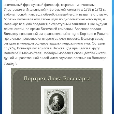
знаменитый французский философ, моралист и писатель.
Участвовал в Итальянской и Богемской кампаниях 1735 и 1742 г.;
заболел оспой, навсегда обезобразившей его, и вышел в отставку;
болезнь помешала ему также идти по дипломатическому пути, и
Вовенарг всецело предался литературным занятиям. Ещё будучи
лейтенантом, во время Богемской кампании, Вовенарг послал
Вольтеру написанный им сравнительный этюд о Корнеле и Расине,
где сильно превозносил второго за счет первого. Вольтер сразу
отгадал в молодом офицере задатки недюжинного ума. Оставив
службу, Вовенарг поселился в Париже, где вращался в кругу
Вольтера и Мармонтеля. Молодой моралист своей детски чистой
душой и нравственной силой имел глубокое влияние на Вольтера.
Слайд 3