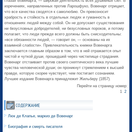
глазах Вовенарга, — широкая деятельность всех душевных сил. В
изречениях, направленных против Ларошфуко, Вовенарг отрицает,
что все качества сводятся к самолюбию. Он превозносит
храбрость и стойкость в отдельных людях и гуманность в
отношениях людей между собой. Он не допускает существования
ни безусловных добродетелей, ни безусловных пороков, и потому
полагает, что люди прежде всего должны быть снисходительны:
«все обязанности людей, — говорит он, — основаны на их
взаимной слабости». Привлекательность книжки Вовенарга
заключается главным образом в том, что в ней отражается опыт
чистой и чуткой души, прошедшей через чистилище страдания.
Вовенарг отстаивает против своего скептического века лучшие
чувства человеческой души; он проникнут стремлением к высшей
правде, которую скорее чувствует, чем постигает сознанием.
Лучшее издание Вовенарга принадлежит Жильберу (1857).
Перейти на страницу номер:
1
2
СОДЕРЖАНИЕ
Люк де Клапье, маркиз де Вовенарг
Биография и смерть писателя