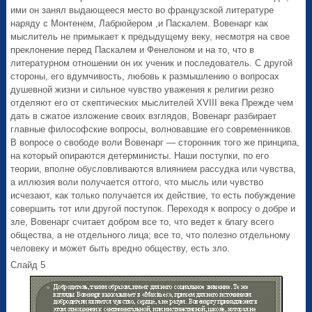
ими он занял выдающееся место во французской литературе
наряду с Монтенем, Лабрюйером ,и Паскалем. Вовенарг как
мыслитель не примыкает к предыдущему веку, несмотря на свое
преклонение перед Паскалем и Фенелоном и на то, что в
литературном отношении он их ученик и последователь. С другой
стороны, его вдумчивость, любовь к размышлению о вопросах
душевной жизни и сильное чувство уважения к религии резко
отделяют его от скептических мыслителей XVIII века Прежде чем
дать в сжатое изложение своих взглядов, Вовенарг разбирает
главные философские вопросы, волновавшие его современников.
В вопросе о свободе воли Вовенарг — сторонник того же принципа,
на который опираются детерминисты. Наши поступки, по его
теории, вполне обусловливаются влиянием рассудка или чувства,
а иллюзия воли получается оттого, что мысль или чувство
исчезают, как только получается их действие, то есть побуждение
совершить тот или другой поступок. Переходя к вопросу о добре и
зле, Вовенарг считает добром все то, что ведет к благу всего
общества, а не отдельного лица; все то, что полезно отдельному
человеку и может быть вредно обществу, есть зло.
Слайд 5