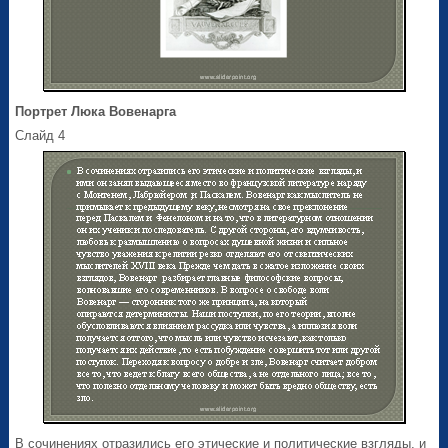
Портрет Люка Вовенарга
Слайд 4
В сочинениях отразились его этические и политические взгляды, и