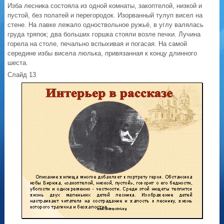
Изба лесника состояла из одной комнаты, закоптелой, низкой и
пустой, без полатей и перегородок. Изорванный тулуп висел на
стене. На лавке лежало одноствольное ружьё, в углу валялась
груда тряпок; два больших горшка стояли возле печки. Лучина
горела на столе, печально вспыхивая и погасая. На самой
середине избы висела люлька, привязанная к концу длинного
шеста.
Слайд 13