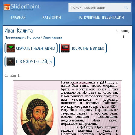
ГЛАВНАЯ
КАТЕГОРИИ
ПОПУЛЯРНЫЕ ПРЕЗЕНТАЦИИ
Иван Калита
Страница
1
Презентации
/
История
/
Иван Калита
СКАЧАТЬ ПРЕЗЕНТАЦИЮ
ПОСМОТРЕТЬ ВИДЕО
ПОСМОТРЕТЬ СЛАЙДЫ
Слайд 1