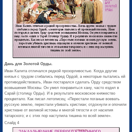
Дань для Золотой Орды.
Иван Калита отличался редкой прозорливостью. Когда другие
князья с трудом сгибались перед Ордой, а некоторые пытались ей
противодействовать, Иван постарался сделать Орду средством
возвышения Москвы. Он умел понравиться хану, часто ездил в
Сарай (столицу Орды). И в результате московское княжество
процветало. Как писал летописец: «Перестали поганые воевать
русскую землю, перестали убивать христиан; отдохнули и опочили
христиане от великой истомы и многой тягости и от насилия
татарского; и с этих пор наступила тишина по всей земле».
Слайд 4