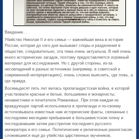
Введение…
Убийство Николая II и его семьи — важнейшая веха в истории
России, которая до сего дня вызывает споры и разделения в
обществе, следовательно, эта тема очень актуальна. В ней очень
много исторических загадок, поэтому предоставляется огромный
материал для исследования. Но с другой стороны, из-за
несовпадений в разных источниках (например, в советской и
современной интерпретациях), очень сложно выяснить, где ложь, а
где правда.
Восемьдесят пять лет велась пропагандистская война, в которой
участвовали красные и белые, большевики и монархисты,
ненавистники и почитатели Романовых. При этом каждая из
враждующих партий использовала в пропаганде и по-своему
истолковывала известные нам исторические факты, связанные с
последними месяцами пребывания в большевистском плену и
последовавшим затем расстрелом последнего русского
императора и его семьи. Политические и религиозные разногласия,
сложившиеся ещё до убийства царственных мучеников,