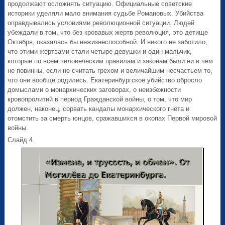
продолжают осложнять ситуацию. Официальные советские
историки уделяли мало внимания судьбе Романовых. Убийства
оправдывались условиями революционной ситуации. Людей
убеждали в том, что без кровавых жертв революция, это детище
Октября, оказалась бы нежизнеспособной. И никого не заботило,
что этими жертвами стали четыре девушки и один мальчик,
которые по всем человеческим правилам и законам были ни в чём
не повинны, если не считать грехом и величайшим несчастьем то,
что они вообще родились. Екатеринбургское убийство обросло
домыслами о монархических заговорах, о неизбежности
кровопролитий в период Гражданской войны, о том, что мир
должен, наконец, сорвать кандалы монархического гнёта и
отомстить за смерть юнцов, сражавшихся в окопах Первой мировой
войны.
Слайд 4