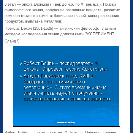
3 этап — эпоха алхимии (II век до н.э. по XI век н.э.). Поиски
философского камня, получение различных веществ, развитие
ремесел (выделка кожи, отбеливание тканей, консервирование
продуктов, выплавка металлов)
Френсис Бекон (1561-1626) — английский философ. Главным
методом исследования химии должен быть ЭКСПЕРИМЕНТ.
Слайд 5
Роберт Бойль — последователь Ф. Бекона. Опроверг теорию