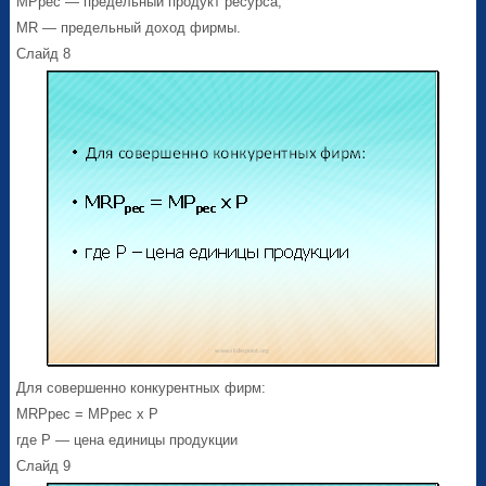
MPрес — предельный продукт ресурса;
MR — предельный доход фирмы.
Слайд 8
Для совершенно конкурентных фирм:
MRPрес = MPрес х Р
где Р — цена единицы продукции
Слайд 9