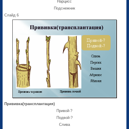
Нарцисс
Подснежник
Слайд 6
Прививка(трансплантация)
Привой-?
Подвой-?
Слива