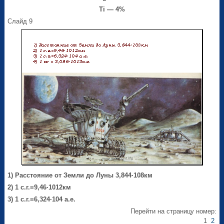
Ti — 4%
Слайд 9
1) Расстояние от Земли до Луны 3,844∙10
8
км
2) 1 с.г.=9,46∙1012км
3) 1 с.г.=6,324∙104 а.е.
Перейти на страницу номер:
1
2