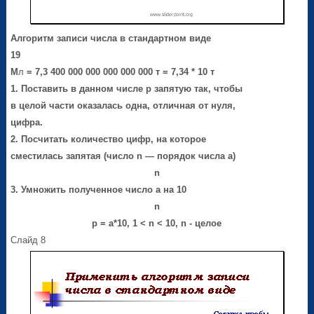
Алгоритм записи числа в стандартном виде
19
М
л
= 7,3 400 000 000 000 000 000 т = 7,34 * 10 т
1. Поставить в данном числе
p
запятую так, чтобы
в целой части оказалась одна, отличная от нуля,
цифра.
2. Посчитать количество цифр, на которое
сместилась запятая (число
n
— порядок числа
a
)
n
3. Умножить полученное число
a
на 10
n
p
=
a
*10
, 1
<
n < 10, n -
целое
Слайд 8