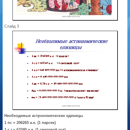
Слайд 3
Необходимые астрономические единицы
1 пс = 206265 а.е. (1 парсек)
1 с.г.= 63240 а.е. (1 световой год)