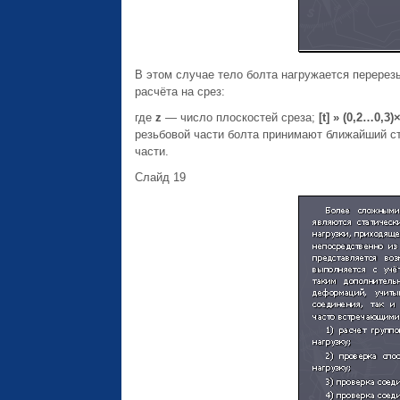
В этом случае тело болта нагружается перерез
расчёта на срез:
где
z
— число плоскостей среза;
[
t
]
»
(0,2…0,3)
резьбовой части болта принимают ближайший с
части.
Слайд 19