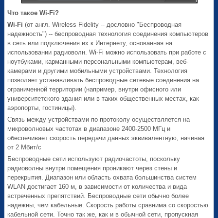
Что такое Wi-Fi?
Wi-Fi
(от англ. Wireless Fidelity -- дословно "Беспроводная
надежность") -- беспроводная технология соединения компьютеров
в сеть или подключения их к Интернету, основанная на
использовании радиоволн. Wi-Fi можно использовать при работе с
ноутбуками, карманными персональными компьютерам, веб-
камерами и другими мобильными устройствами. Технология
позволяет устанавливать беспроводные сетевые соединения на
ограниченной территории (например, внутри офисного или
университетского здания или в таких общественных местах, как
аэропорты, гостиницы).
Связь между устройствами по протоколу осуществляется на
микроволновых частотах в диапазоне 2400-2500 МГц и
обеспечивает скорость передачи данных эквивалентную, начиная
от 2 Мбит/c
Беспроводные сети используют радиочастоты, поскольку
радиоволны внутри помещения проникают через стены и
перекрытия. Диапазон или область охвата большинства систем
WLAN достигает 160 м, в зависимости от количества и вида
встреченных препятствий. Беспроводные сети обычно более
надежны, чем кабельные. Скорость работы сравнима со скоростью
кабельной сети. Точно так же, как и в обычной сети, пропускная