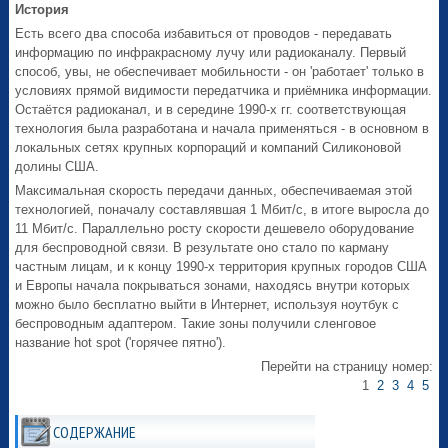
История
Есть всего два способа избавиться от проводов - передавать
информацию по инфракрасному лучу или радиоканалу. Первый
способ, увы, не обеспечивает мобильности - он 'работает' только в
условиях прямой видимости передатчика и приёмника информации.
Остаётся радиоканал, и в середине 1990-х гг. соответствующая
технология была разработана и начала применяться - в основном в
локальных сетях крупных корпораций и компаний Силиконовой
долины США.
Максимальная скорость передачи данных, обеспечиваемая этой
технологией, поначалу составлявшая 1 Мбит/с, в итоге выросла до
11 Мбит/с. Параллельно росту скорости дешевело оборудование
для беспроводной связи. В результате оно стало по карману
частным лицам, и к концу 1990-х территория крупных городов США
и Европы начала покрываться зонами, находясь внутри которых
можно было бесплатно выйти в Интернет, используя ноутбук с
беспроводным адаптером. Такие зоны получили сленговое
название hot spot ('горячее пятно').
Перейти на страницу номер:
1
2
3
4
5
СОДЕРЖАНИЕ