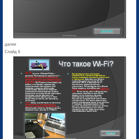
далее
Слайд 6