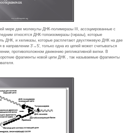
ей мере две молекулы ДНК-полимеразы III, ассоциированные с
едним относятся ДНК-топоизомеразы (гиразы), которые
ль ДНК, и хеликазы, которые расплетают двухтяжевую ДНК на две
я в направлении 3'→5', только одна из цепей может считываться
лении, противоположном движению репликативной вилки. В
короткие фрагменты новой цепи ДНК , так называемые фрагменты
ывателя.