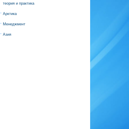
теория и практика
Арктика
Менеджмент
Азия