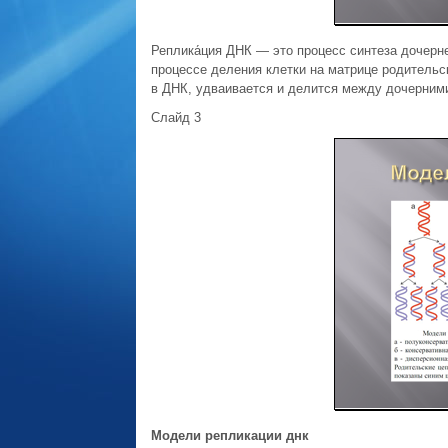
Реплика́ция ДНК — это процесс синтеза дочерн
процессе деления клетки на матрице родитель
в ДНК, удваивается и делится между дочерними
Слайд 3
Модели репликации днк