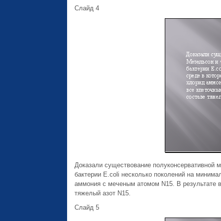
Слайд 4
Доказали существование полуконсервативной м
бактерии E.coli несколько поколений на миним
аммония с меченым атомом N15. В результате в
тяжелый азот N15.
Слайд 5