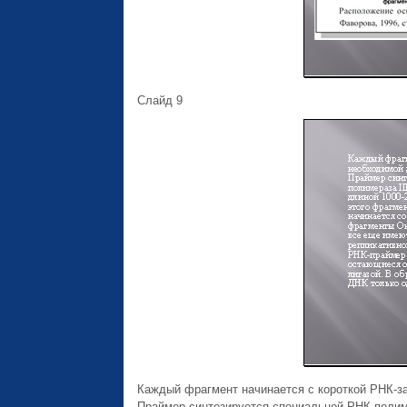
Слайд 9
Каждый фрагмент начинается с короткой РНК-з
Праймер синтезируется специальной РНК-полиме