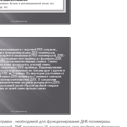
атравки , необходимой для функционирования ДНК-полимеразы.
разой, ДНК-полимераза III достраивает этот праймер до фрагмента