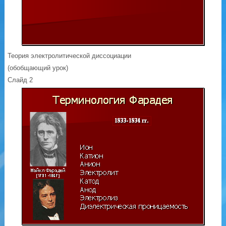
Теория электролитической диссоциации
(обобщающий урок)
Слайд 2