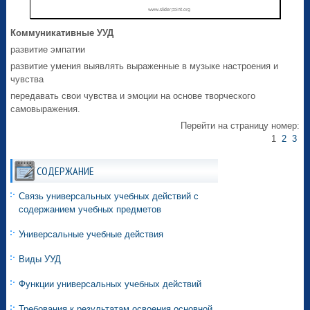
Коммуникативные УУД
развитие эмпатии
развитие умения выявлять выраженные в музыке настроения и
чувства
передавать свои чувства и эмоции на основе творческого
самовыражения.
Перейти на страницу номер:
1
2
3
СОДЕРЖАНИЕ
Связь универсальных учебных действий с
содержанием учебных предметов
Универсальные учебные действия
Виды УУД
Функции универсальных учебных действий
Требования к результатам освоения основной