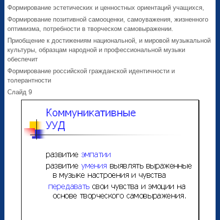
Формирование эстетических и ценностных ориентаций учащихся,
Формирование позитивной самооценки, самоуважения, жизненного
оптимизма, потребности в творческом самовыражении.
Приобщение к достижениям национальной, и мировой музыкальной
культуры, образцам народной и профессиональной музыки
обеспечит
Формирование российской гражданской идентичности и
толерантности
Слайд 9