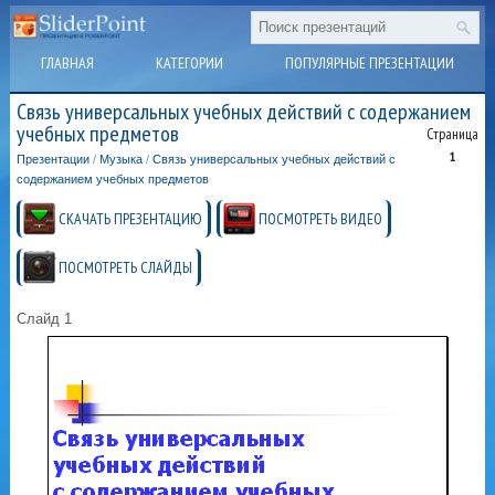
ГЛАВНАЯ
КАТЕГОРИИ
ПОПУЛЯРНЫЕ ПРЕЗЕНТАЦИИ
Связь универсальных учебных действий с содержанием
учебных предметов
Страница
1
Презентации
/
Музыка
/
Связь универсальных учебных действий с
содержанием учебных предметов
СКАЧАТЬ ПРЕЗЕНТАЦИЮ
ПОСМОТРЕТЬ ВИДЕО
ПОСМОТРЕТЬ СЛАЙДЫ
Слайд 1