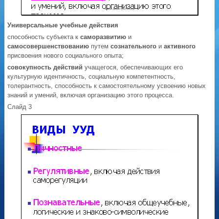
Универсальные учебные действия
способность субъекта к
саморазвитию
и
самосовершенствованию
путем
сознательного
и
активного
присвоения нового социального опыта;
совокупность действий
учащегося, обеспечивающих его
культурную идентичность, социальную компетентность,
толерантность, способность к самостоятельному усвоению новых
знаний и умений, включая организацию этого процесса.
Слайд 3