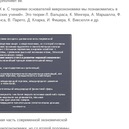
дополняет ее.
X в. С теориями основателей микроэкономики мы познакомились в
ских учений». Это теории Л. Вальраса, К. Менгера, А. Маршалла, Ф.
са, В. Парето, Д. Кларка, И. Фишера, К. Викселля и др.
ая часть со­временной экономической
макроэкономики, но со второй половины