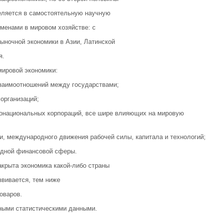
еляется в самостоятельную научную
еменами в мировом хозяйстве: с
ыночной экономики в Азии, Латинской
я.
мировой экономи­ки:
заимоотноше­ний между государствами;
организаций;
гонациональных корпораций, все шире влияющих на мировую
 международ­ного движения рабочей силы, капитала и технологий;
дной финансо­вой сферы.
акрыта экономика какой-либо страны
­вивается, тем ниже
­варов.
ными статистиче­скими данными.