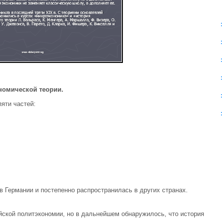
номической теории.
яти частей:
в Германии и постепенно распространилась в других странах.
йской политэконо­мии, но в дальнейшем обнаружилось, что история