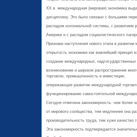
XX в. международная (мировая) экономика выд
дисцип­лину. Это было связано с большими пер
распадом колониальной системы, с развитием р
Америке и с распадом социалистического лагер
Признаки наступления нового этапа в развитии 
открытость экономики как важнейший принцип в
создание международных, надгосударственных 
возникновение и широкое распространение мно
торговлю, промышлен­ность и инвестиции;
опережающее развитие международной торговли,
функционирование самостоятельной междунаро
Сегодня отмечена закономерность: чем более з
от мирового сообщества, тем медленнее она раз
производительность труда, тем хуже качество то
Эта закономерность подтверждается значитель