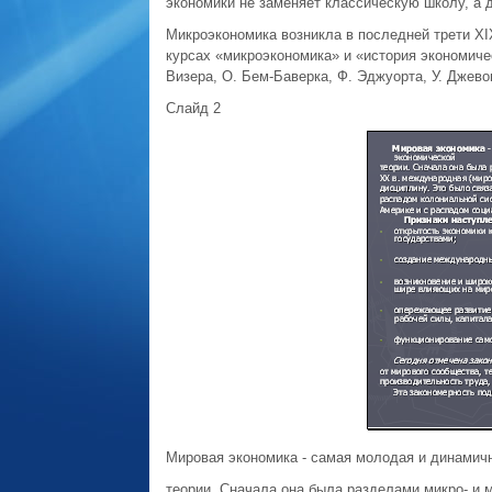
экономики не заме­няет классическую школу, а 
Микроэкономика возникла в последней трети XI
курсах «микроэко­номика» и «история экономиче
Визера, О. Бем-Баверка, Ф. Эджуорта, У. Джевон
Слайд 2
Мировая экономика - самая молодая и динамичн
теории. Сначала она была разделами мик­ро- и 