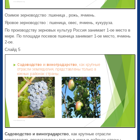
Озимое зерноводство :пшеница , рожь, ячмень.
Яровое зерноводство : пшеница, овес, ячмень, кукуруза.
По производству зерновых культур Россия занимает 1-ое место в
мире. По площади посевов пшеница занимает 1-ое место, ячмень
2-ое.
Слайд 5
Садоводство и виноградарство
, как крупные отрасли
земледелия, представлены только в южных районах страны.