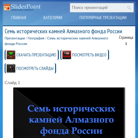
ГЛАВНАЯ
КАТЕГОРИИ
ПОПУЛЯРНЫЕ ПРЕЗЕНТАЦИИ
Семь исторических камней Алмазного фонда России
Страница
Презентации
/
География
/
Семь исторических камней Алмазного
1
фонда России
СКАЧАТЬ ПРЕЗЕНТАЦИЮ
ПОСМОТРЕТЬ ВИДЕО
ПОСМОТРЕТЬ СЛАЙДЫ
Слайд 1