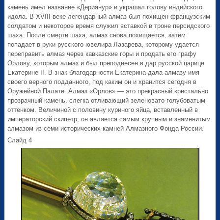
камень имел название «Дерианур» и украшал голову индийского
идола. В XVIII веке легендарный алмаз был похищен французским
солдатом и некоторое время служил вставкой в троне персидского
шаха. После смерти шаха, алмаз снова похищается, затем
попадает в руки русского ювелира Лазарева, которому удается
переправить алмаз через кавказские горы и продать его графу
Орлову, которым алмаз и был преподнесен в дар русской царице
Екатерине II. В знак благодарности Екатерина дала алмазу имя
своего верного подданного, под каким он и хранится сегодня в
Оружейной Палате. Алмаз «Орлов» — это прекрасный кристально
прозрачный камень, слегка отливающий зеленовато-голубоватым
оттенком. Величиной с половину куриного яйца, вставленный в
императорский скипетр, он является самым крупным и знаменитым
алмазом из семи исторических камней Алмазного Фонда России.
Слайд 4