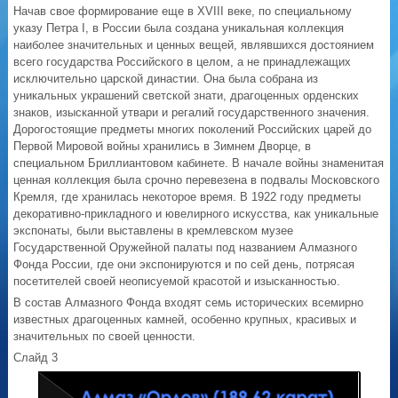
Начав свое формирование еще в XVIII веке, по специальному
указу Петра I, в России была создана уникальная коллекция
наиболее значительных и ценных вещей, являвшихся достоянием
всего государства Российского в целом, а не принадлежащих
исключительно царской династии. Она была собрана из
уникальных украшений светской знати, драгоценных орденских
знаков, изысканной утвари и регалий государственного значения.
Дорогостоящие предметы многих поколений Российских царей до
Первой Мировой войны хранились в Зимнем Дворце, в
специальном Бриллиантовом кабинете. В начале войны знаменитая
ценная коллекция была срочно перевезена в подвалы Московского
Кремля, где хранилась некоторое время. В 1922 году предметы
декоративно-прикладного и ювелирного искусства, как уникальные
экспонаты, были выставлены в кремлевском музее
Государственной Оружейной палаты под названием Алмазного
Фонда России, где они экспонируются и по сей день, потрясая
посетителей своей неописуемой красотой и изысканностью.
В состав Алмазного Фонда входят семь исторических всемирно
известных драгоценных камней, особенно крупных, красивых и
значительных по своей ценности.
Слайд 3