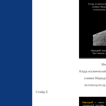
Ме
Когда космически
снимки Меркури
всплеснули ру
Слайд 6