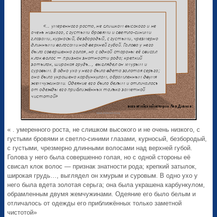
« . умеренного роста, не слишком высокого и не очень низкого, с
густыми бровями и светло-синими глазами, курносый, безбородый,
с густыми, чрезмерно длинными волосами над верхней губой.
Голова у него была совершенно голая, но с одной стороны её
свисал клок волос — признак знатности рода; крепкий затылок,
широкая грудь…, выглядел он хмурым и суровым. В одно ухо у
него была вдета золотая серьга; она была украшена карбункулом,
обрамленным двумя жемчужинами. Одеяние его было белым и
отличалось от одежды его приближённых только заметной
чистотой»