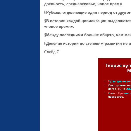
древность, средневековье, новое время.
§
Рубежи, отделяющие один период от другог
§
В истории каждой цивилизации выделяются 
«новое время».
§
Между последними больше общего, чем меж
§
Деление истории по степеням развития не и
Слайд 7