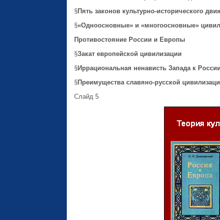
§
Пять законов культурно-исторического дви
§
«Одноосновные» и «многоосновные» цивил
Противостояние России и Европы
§
Закат европейской цивилизации
§
Иррациональная ненависть Запада к Росси
§
Преимущества славяно-русской цивилизац
Слайд 5