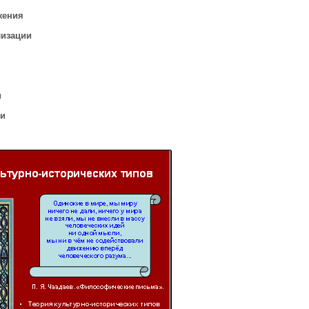
жения
изации
и
ии