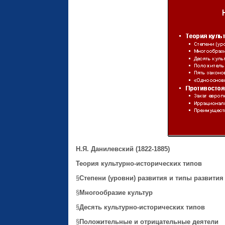
Н.
Я. Данилевский
(1822
‑
1885)
Теория культурно-исторических типов
§
Степени (уровни) развития и типы развития
§
Многообразие культур
§
Десять культурно-исторических типов
§
Положительные и отрицательные деятели