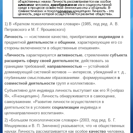
1) В «Кратком психологическом словаре» (1985, под ред. А. В.
Петровского и М. Г. Ярошевского)
Личность
— «системное качество, приобретаемое
индивидом
в
предметной
деятельности
и
общении
, характеризующее его со
стороны включенности в общественные отношения».
«
Личность
характеризуется
активностью
, стремлением
субъекта
расширить сферу своей деятельности
, действовать за
границами требований;
направленностью
— устойчивой
доминирующей системой мотивов — интересов, убеждений и т. д.,
глубинными смысловыми образованиями . формирующимися
в
совместной деятельности
групп и коллективов».
Субъективно для индивида личность выступает как его Я («образ
Я», «Я-концепция»). Личность обнаруживается в самооценке,
самоуважении. «Развитие личности осуществляется в
деятельности в условиях
социализации
индивида и
целенаправленного воспитания».
2) «Большом психологическом словаре» (2003, под ред. Б. Г.
Мещерякова и В. П. Зинченко) указывается, что «в общественных
науках Личность рассматривается как особое
качество
человека,