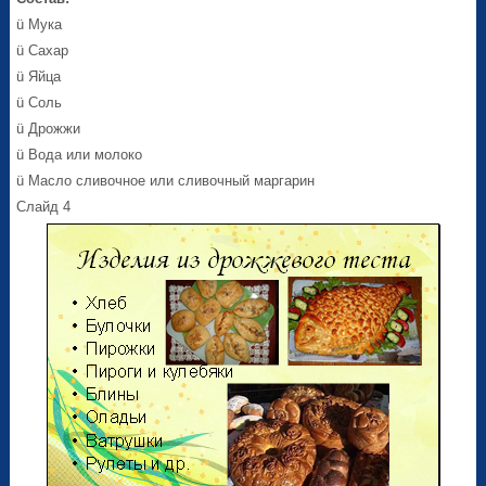
ü Мука
ü Сахар
ü Яйца
ü Соль
ü Дрожжи
ü Вода или молоко
ü Масло сливочное или сливочный маргарин
Слайд 4