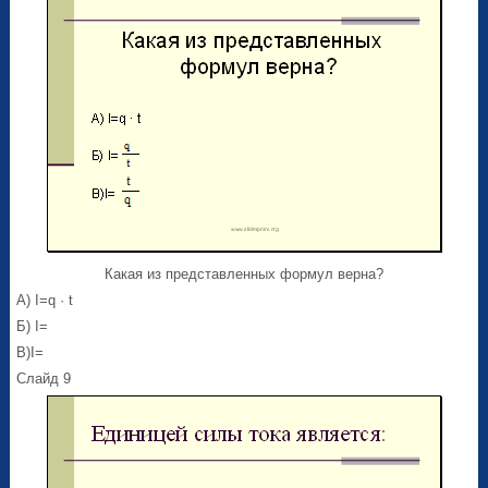
Какая из представленных формул верна?
А) I=q · t
Б) I=
В)I=
Слайд 9