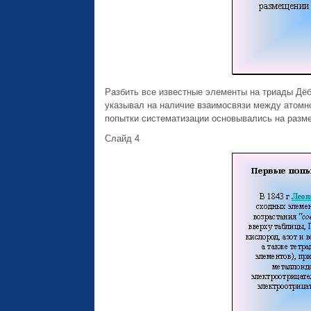
Разбить все известные элементы на триады Дёбе
указывал на наличие взаимосвязи между атомн
попытки систематизации основывались на разме
Слайд 4