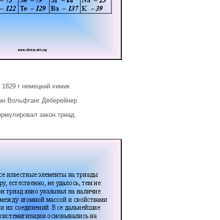
 1829 г немецкий химик
ан Вольфганг Дёберейнер
рмулировал закон триад.