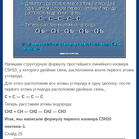
Напишем структурную формулу простейшего линейного изомера
С5Н10, у которого двойная связь расположена возле первого атома
углерода.
Для этого расположим все атомы углерода в одну цепочку, после
первого атома углерода расположим двойную связь, :
С = С — С — С — С
Теперь расставим атомы водорода:
СН
2
= СН — СН
2
— СН
2
— СН
3
Итак, мы написали формулу первого изомера С
5
Н
10
пентена–1.
Слайд 25