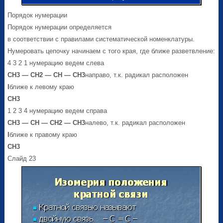
Порядок нумерации
Порядок нумерации определяется
в соответствии с правилами систематической номенклатуры.
Нумеровать цепочку начинаем с того края, где ближе разветвление:
4 3 2 1 нумерацию ведем слева
СН
3
— СН
2
— СН — СН
3
направо, т.к. радикал расположен
I
ближе к левому краю
C
Н
3
1 2 3 4 нумерацию ведем справа
СН
3
— СН — СН
2
— СН
3
налево, т.к. радикал расположен
I
ближе к правому краю
C
Н
3
Слайд 23