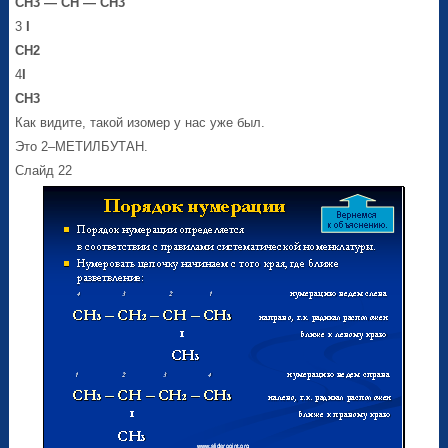
СН
3
—
СН
—
СН
3
3
I
СН
2
4
I
СН
3
Как видите, такой изомер у нас уже был.
Это 2–МЕТИЛБУТАН.
Слайд 22