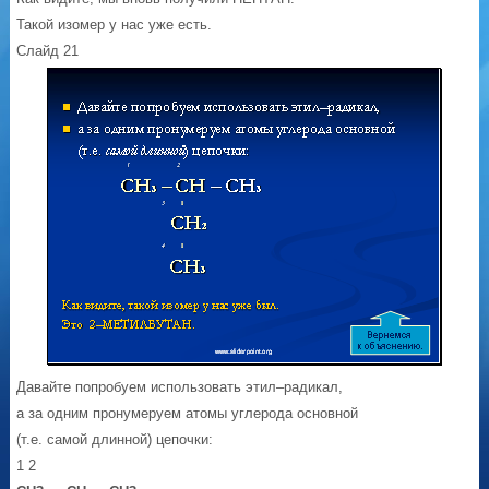
Такой изомер у нас уже есть.
Слайд 21
Давайте попробуем использовать этил–радикал,
а за одним пронумеруем атомы углерода основной
(т.е. самой длинной) цепочки:
1 2