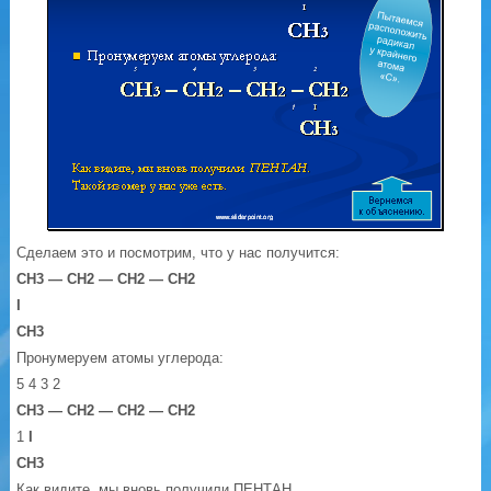
Сделаем это и посмотрим, что у нас получится:
СН
3
— СН
2
— СН
2
— СН
2
I
C
Н
3
Пронумеруем атомы углерода:
5 4 3 2
СН
3
— СН
2
— СН
2
— СН
2
1
I
C
Н
3
Как видите, мы вновь получили ПЕНТАН.