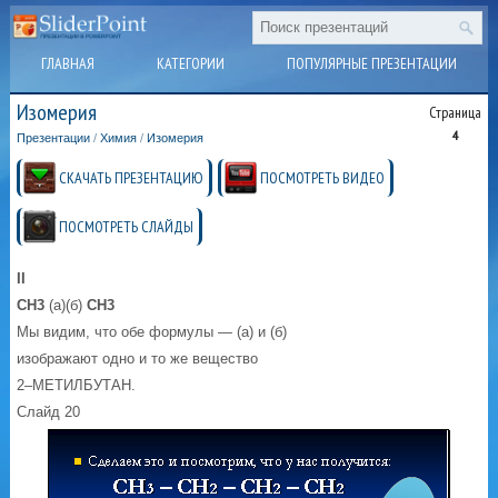
ГЛАВНАЯ
КАТЕГОРИИ
ПОПУЛЯРНЫЕ ПРЕЗЕНТАЦИИ
Изомерия
Страница
4
Презентации
/
Химия
/
Изомерия
СКАЧАТЬ ПРЕЗЕНТАЦИЮ
ПОСМОТРЕТЬ ВИДЕО
ПОСМОТРЕТЬ СЛАЙДЫ
I
I
C
Н
3
(а)(б)
C
Н
3
Мы видим, что обе формулы — (а) и (б)
изображают одно и то же вещество
2–МЕТИЛБУТАН.
Слайд 20