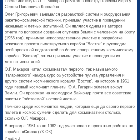
После института О. Г. Макаров работал в конструкторском бюро у
Сергея Павловича Королёва.
Олег Григорьевич занимался разработкой систем и оборудования
ракетно-космической техники, принимал участие в проведении
наземных и летных испытаний. Он являлся одним из авторов
отчета по вопросам создания спутника Земли с человеком на борту
(1958 год), принимал непосредственное участие в разработке
эскизного проекта пилотируемого корабля “Восток” и руководил
всей проектной подготовкой по более совершенному космическому
кораблю “Восход”, затем принимал участие в проведении их
летных испытаний.
О.Г. Макаров читал космонавтам первого, так называемого
“гагаринского” набора курс об устройстве пульта управления и
других систем космического корабля “Восток”, на котором в 1961
году первый космонавт планеты Ю.А. Гагарин облетел вокруг
Земли. Он провожал на космодром Байконур почти все советские
ракеты с “обитаемой” носовой частью.
Немного среди космонавтов людей, которые еще до своего первого
полета в космос сумели сделать для космонавтики столько,
сколько О.Г. Макаров.
В период с 1961-го по 1962 год участвовал в проектных работах по
кораблю
«Союз»
(7К-ОК).
Слайд 4